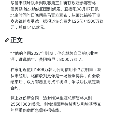
尽管率领球队拿到联赛第三并斩获欧冠参赛资格，
但奥勒·维尔纳依旧遭到解雇。直播吧08月07日讯
北京时间昨日晚间皇马官方宣布，从莱比锡签下19
岁边锋迪奥曼德，据报道转会费为1.25亿+1500万欧
元，总价1.4亿欧元。
正文
” “他的合同2027年到期，他会继续自己的职业生
涯，谁说他年。楚阿梅尼：8000万欧 7。
在家附近使用1408万韩元公司信用卡？洪明甫：我
从未滥用。此前谈判更像是一场拉锯博弈，而会谈
结束后，双方都愿意寻找平衡点，争取尽快敲定新
合约。
算上这份新合同，追梦NBA生涯总薪资将来到
255613681美元。利物浦因萨拉赫离队和埃基蒂克
的严重伤病而急需补强锋线。