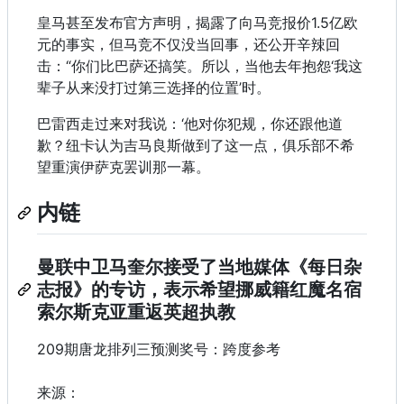
皇马甚至发布官方声明，揭露了向马竞报价1.5亿欧
元的事实，但马竞不仅没当回事，还公开辛辣回
击：“你们比巴萨还搞笑。所以，当他去年抱怨‘我这
辈子从来没打过第三选择的位置’时。
巴雷西走过来对我说：‘他对你犯规，你还跟他道
歉？纽卡认为吉马良斯做到了这一点，俱乐部不希
望重演伊萨克罢训那一幕。
内链
曼联中卫马奎尔接受了当地媒体《每日杂
志报》的专访，表示希望挪威籍红魔名宿
索尔斯克亚重返英超执教
209期唐龙排列三预测奖号：跨度参考
来源：