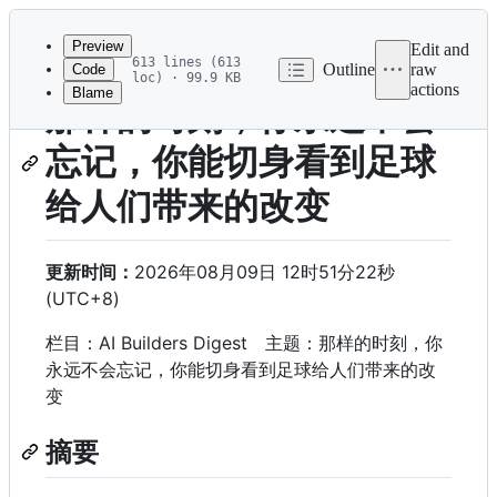
Latest
commit
Preview
Edit and
613 lines (613
Outline
raw
Code
loc) · 99.9 KB
actions
Blame
File
那样的时刻，你永远不会
metadata
忘记，你能切身看到足球
and
controls
给人们带来的改变
更新时间：
2026年08月09日 12时51分22秒
(UTC+8)
栏目：AI Builders Digest 主题：那样的时刻，你
永远不会忘记，你能切身看到足球给人们带来的改
变
摘要